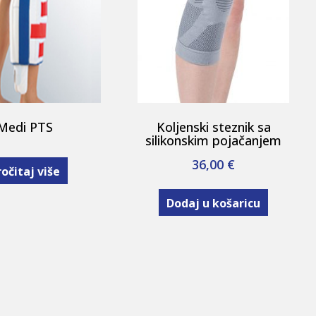
Medi PTS
Koljenski steznik sa
silikonskim pojačanjem
36,00
€
očitaj više
Dodaj u košaricu