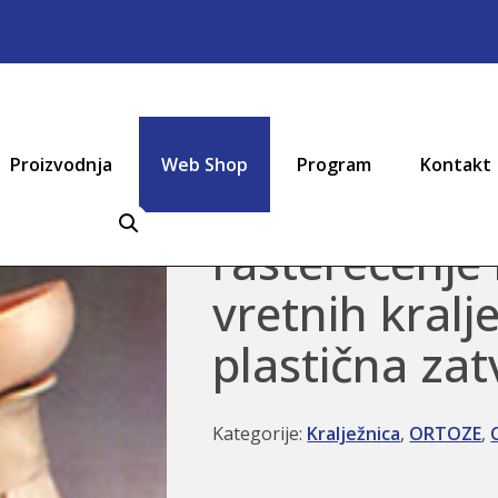
Proizvodnja
Web Shop
Program
Kontakt
Ovratnik-ort
rasterećenje i
vretnih kralj
plastična za
Kategorije:
Kralježnica
,
ORTOZE
,