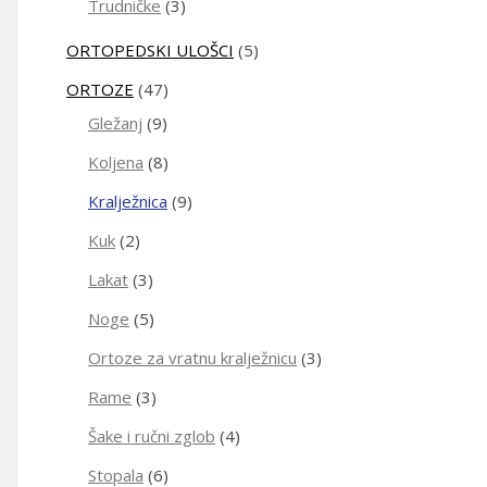
Trudničke
(3)
ORTOPEDSKI ULOŠCI
(5)
ORTOZE
(47)
Gležanj
(9)
Koljena
(8)
Kralježnica
(9)
Kuk
(2)
Lakat
(3)
Noge
(5)
Ortoze za vratnu kralježnicu
(3)
Rame
(3)
Šake i ručni zglob
(4)
Stopala
(6)