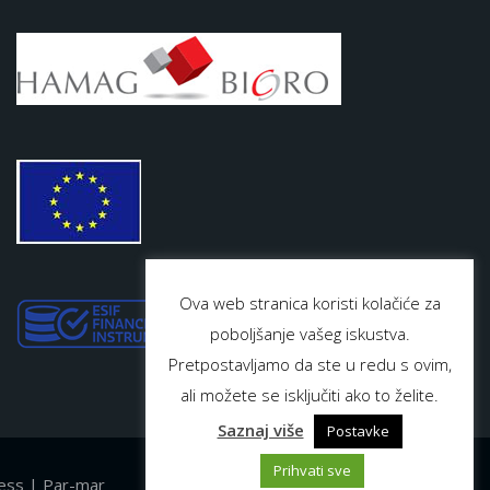
Ova web stranica koristi kolačiće za
poboljšanje vašeg iskustva.
Pretpostavljamo da ste u redu s ovim,
ali možete se isključiti ako to želite.
Saznaj više
Postavke
Prihvati sve
ess | Par-mar