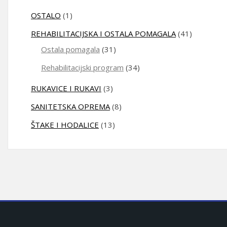
OSTALO
(1)
REHABILITACIJSKA I OSTALA POMAGALA
(41)
Ostala pomagala
(31)
Rehabilitacijski program
(34)
RUKAVICE I RUKAVI
(3)
SANITETSKA OPREMA
(8)
ŠTAKE I HODALICE
(13)