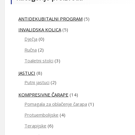
ANTIDEKUBITALNI PROGRAM
(5)
INVALIDSKA KOLICA
(5)
Dječja
(0)
Ručna
(2)
Toaletni stolci
(3)
JASTUCI
(8)
Putni jastuci
(2)
KOMPRESIVNE ČARAPE
(14)
Pomagala za oblačenje čarapa
(1)
Protuembolijske
(4)
Terapijske
(6)