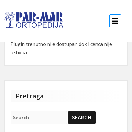
Skip to the content
Plugin trenutno nije dostupan dok licenca nije
aktivna.
Pretraga