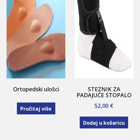
Ortopedski ulošci
STEZNIK ZA
PADAJUĆE STOPALO
52,00
€
Pročitaj više
Dodaj u košaricu