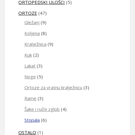
ORTOPEDSKI ULOŠCI
(5)
ORTOZE
(47)
Gležanj
(9)
Koljena
(8)
Kralježnica
(9)
Kuk
(2)
Lakat
(3)
Noge
(5)
Ortoze za vratnu kralježnicu
(3)
Rame
(3)
Šake i ručni zglob
(4)
Stopala
(6)
OSTALO
(1)