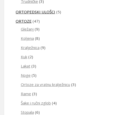
Trudničke
(3)
ORTOPEDSKI ULOŠCI
(5)
ORTOZE
(47)
Gležanj
(9)
Koljena
(8)
Kralježnica
(9)
Kuk
(2)
Lakat
(3)
Noge
(5)
Ortoze za vratnu kralježnicu
(3)
Rame
(3)
Šake i ručni zglob
(4)
Stopala
(6)