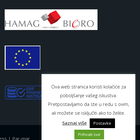
Ova web stranica koristi kolačiće za
poboljšanje vašeg iskustva.
Pretpostavljamo da ste u redu s ovim,
ali možete se isključiti ako to želite.
Saznaj više
Postavke
Prihvati sve
ess | Par-mar