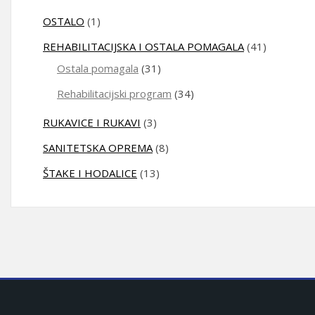
OSTALO
(1)
REHABILITACIJSKA I OSTALA POMAGALA
(41)
Ostala pomagala
(31)
Rehabilitacijski program
(34)
RUKAVICE I RUKAVI
(3)
SANITETSKA OPREMA
(8)
ŠTAKE I HODALICE
(13)