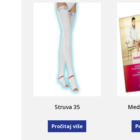
Struva 35
Med
Pročitaj više
Pr