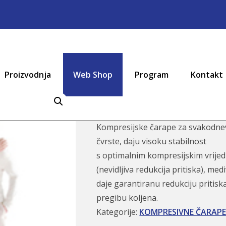
Proizvodnja
Web Shop
Program
Kontakt
Mediven plu
Kompresijske čarape za svakodnev
čvrste, daju visoku stabilnost
s optimalnim kompresijskim vrije
(nevidljiva redukcija pritiska), med
daje garantiranu redukciju pritis
pregibu koljena.
Kategorije:
KOMPRESIVNE ČARAP