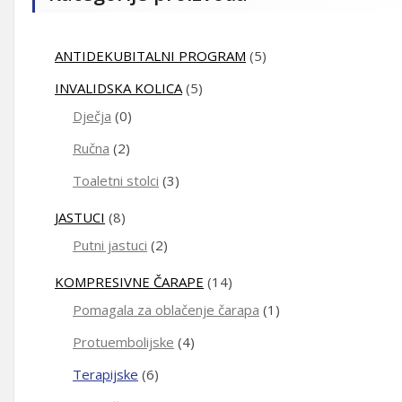
ANTIDEKUBITALNI PROGRAM
(5)
INVALIDSKA KOLICA
(5)
Dječja
(0)
Ručna
(2)
Toaletni stolci
(3)
JASTUCI
(8)
Putni jastuci
(2)
KOMPRESIVNE ČARAPE
(14)
Pomagala za oblačenje čarapa
(1)
Protuembolijske
(4)
Terapijske
(6)