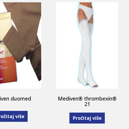
iven duomed
Mediven® thrombexin®
21
očitaj više
Pročitaj više