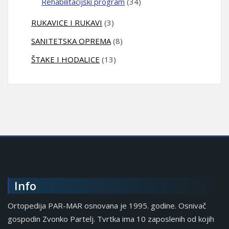
Rehabilitacijski program
(34)
RUKAVICE I RUKAVI
(3)
SANITETSKA OPREMA
(8)
ŠTAKE I HODALICE
(13)
Info
Ortopedija PAR-MAR osnovana je 1995. godine. Osnivač
gospodin Zvonko Partelj. Tvrtka ima 10 zaposlenih od kojih