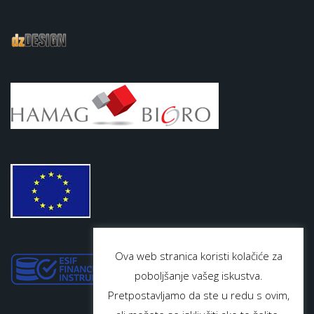
Ova web stranica koristi kolačiće za
poboljšanje vašeg iskustva.
Pretpostavljamo da ste u redu s ovim,