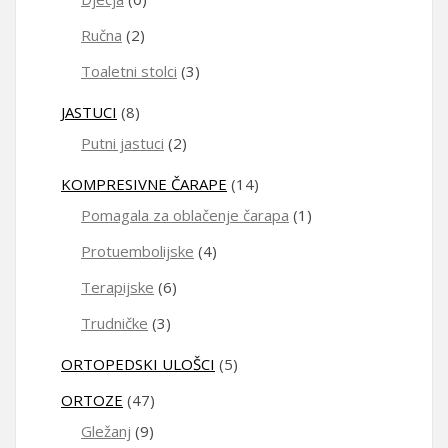
Ručna
(2)
Toaletni stolci
(3)
JASTUCI
(8)
Putni jastuci
(2)
KOMPRESIVNE ČARAPE
(14)
Pomagala za oblačenje čarapa
(1)
Protuembolijske
(4)
Terapijske
(6)
Trudničke
(3)
ORTOPEDSKI ULOŠCI
(5)
ORTOZE
(47)
Gležanj
(9)