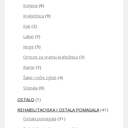
Koljena
(8)
Kralježnica
(9)
Kuk
(2)
Lakat
(3)
Noge
(5)
Ortoze za vratnu kralježnicu
(3)
Rame
(3)
Šake i ručni zglob
(4)
Stopala
(6)
OSTALO
(1)
REHABILITACIJSKA I OSTALA POMAGALA
(41)
Ostala pomagala
(31)