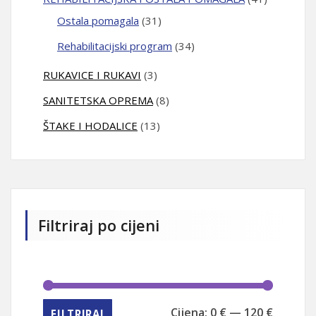
Ostala pomagala
(31)
Rehabilitacijski program
(34)
RUKAVICE I RUKAVI
(3)
SANITETSKA OPREMA
(8)
ŠTAKE I HODALICE
(13)
Filtriraj po cijeni
Min cijen
Maks cij
Cijena:
0 €
—
120 €
FILTRIRAJ