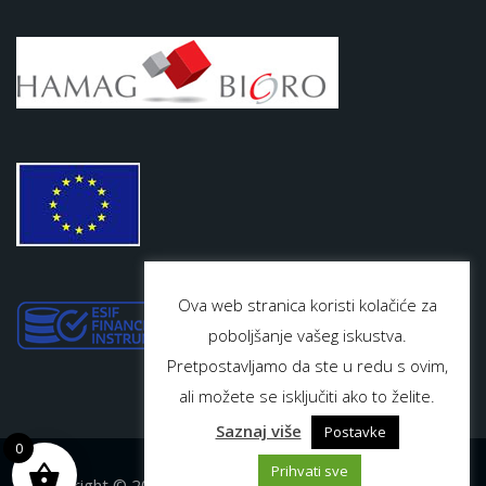
Ova web stranica koristi kolačiće za
poboljšanje vašeg iskustva.
Pretpostavljamo da ste u redu s ovim,
ali možete se isključiti ako to želite.
Saznaj više
Postavke
0
Prihvati sve
Copyright © 2024 | Powered by WordPress | Par-mar