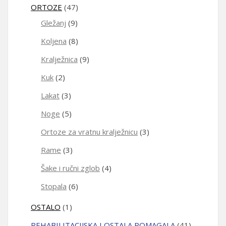
ORTOZE
(47)
Gležanj
(9)
Koljena
(8)
Kralježnica
(9)
Kuk
(2)
Lakat
(3)
Noge
(5)
Ortoze za vratnu kralježnicu
(3)
Rame
(3)
Šake i ručni zglob
(4)
Stopala
(6)
OSTALO
(1)
REHABILITACIJSKA I OSTALA POMAGALA
(41)